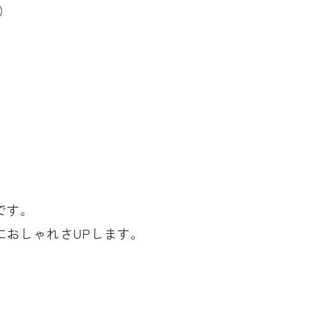
）
です。
におしゃれさUPします。